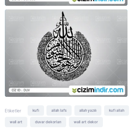
kufi
allah lafs
allah yazılı
kufi allah
Etiketler
wall art
duvar dekorları
wall art dekor