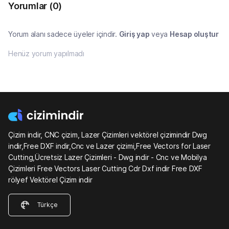
Yorumlar
(0)
Yorum alanı sadece üyeler içindir.
Giriş yap
veya
Hesap oluştur
Henüz yorum yapılmadı
Çizim indir, CNC çizim, Lazer Çizimleri vektörel çizimindir Dwg
indir,Free DXF indir,Cnc ve Lazer çizimi,Free Vectors for Laser
Cutting,Ücretsiz Lazer Çizimleri - Dwg indir - Cnc ve Mobilya
Çizimleri Free Vectors Laser Cutting Cdr Dxf indir Free DXF
rölyef Vektörel Çizim indir
Türkçe