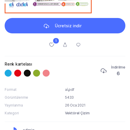
Ücretsiz indir
1
Renk kartelası
İndirilme
6
Format
aİ,pdf
Görüntülenme
5433
Yayınlanma
26 Oca 2021
Kategori
Vektörel Çizim