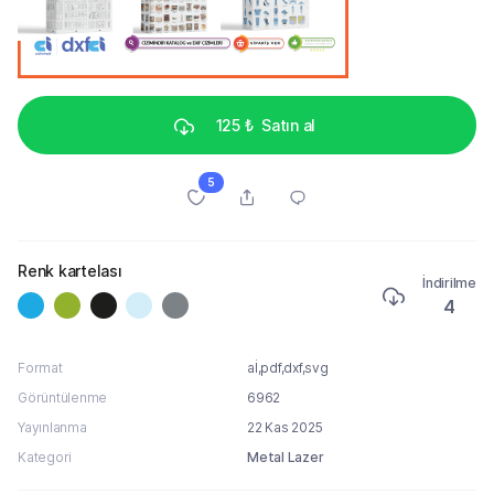
125 ₺
Satın al
5
Renk kartelası
İndirilme
4
Format
aİ,pdf,dxf,svg
Görüntülenme
6962
Yayınlanma
22 Kas 2025
Kategori
Metal Lazer