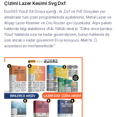
Çizimi Lazer Kesimi Svg Dxf
Duv595 Yusuf 64 Dosya içeriği : Ai ,Dxf ve Pdf Dosyaları yer
almaktadır tüm çizim programlarında açabilirsiniz. Metal Lazer ve
Ahşap Lazer Kesimler ve Cnc Router için Uyumludur. Arşiv paketi
hakkında bilgi alabilirsiniz ﴾64﴿ Ya‘kūb dedi ki: “Daha önce kardeşi
Yûsuf hakkında size ne kadar güvendiysem, bunun hakkında da
size ancak o kadar güvenirim! En iyi koruyucu Allah’tır. O,
acıyanların en merhametlisidir.”