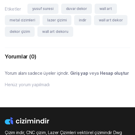
yusuf suresi
duvar dekor
wall art
Etiketler
metal cizimleri
lazer çizimi
indir
wall art dekor
dekor çizim
wall art dekoru
Yorumlar
(0)
Yorum alanı sadece üyeler içindir.
Giriş yap
veya
Hesap oluştur
Henüz yorum yapılmadı
Çizim indir, CNC çizim, Lazer Çizimleri vektörel çizimindir Dwg