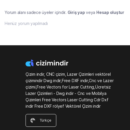
Yorum alanı sadece üyeler içindir.
Giriş yap
veya
Hesap oluştur
Henüz yorum yapılmadı
Çizim indir, CNC çizim, Lazer Çizimleri vektörel
çizimindir Dwg indir,Free DXF indir,Cnc ve Lazer
çizimi,Free Vectors for Laser Cutting,Ücretsiz
Lazer Çizimleri - Dwg indir - Cnc ve Mobilya
Çizimleri Free Vectors Laser Cutting Cdr Dxf
indir Free DXF rölyef Vektörel Çizim indir
Türkçe