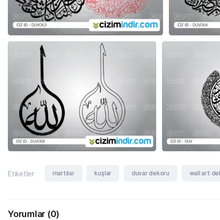
martılar
kuşlar
duvar dekoru
wall art d
Etiketler
Yorumlar
(0)