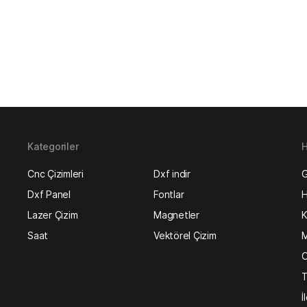
Kategoriler
H
Cnc Çizimleri
Dxf indir
G
Dxf Panel
Fontlar
H
Lazer Çizim
Magnetler
K
Saat
Vektörel Çizim
M
O
T
İ