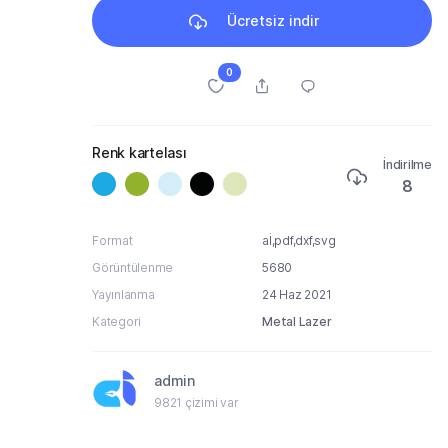
Ücretsiz indir
0
Renk kartelası
İndirilme
8
Format
aİ,pdf,dxf,svg
Görüntülenme
5680
Yayınlanma
24 Haz 2021
Kategori
Metal Lazer
admin
9821 çizimi var