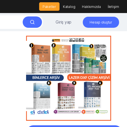
Paketler
Katalog
Hakkımızda
İletişim
Giriş yap
Hesap oluştur