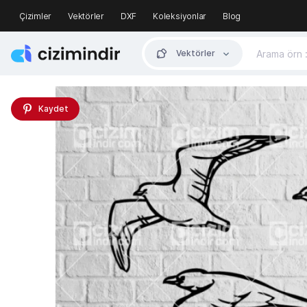
Çizimler
Vektörler
DXF
Koleksiyonlar
Blog
Vektörler
Kaydet