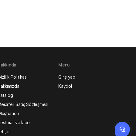
akkında
Menü
izlilik Politikası
Giriş yap
akkımızda
Kaydol
atalog
esafeli Satış Sözleşmesi
luşturucu
eslimat ve İade
letişim