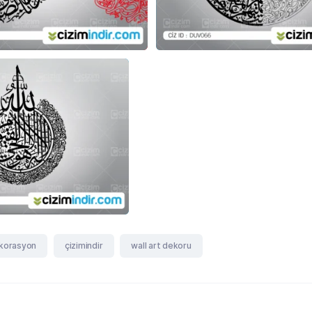
ekorasyon
çizimindir
wall art dekoru