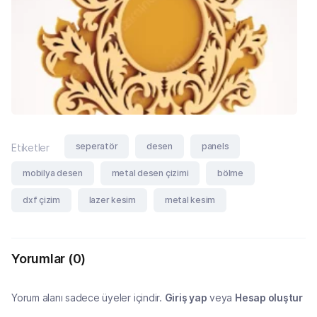
seperatör
desen
panels
Etiketler
mobilya desen
metal desen çizimi
bölme
dxf çizim
lazer kesim
metal kesim
Yorumlar
(0)
Yorum alanı sadece üyeler içindir.
Giriş yap
veya
Hesap oluştur