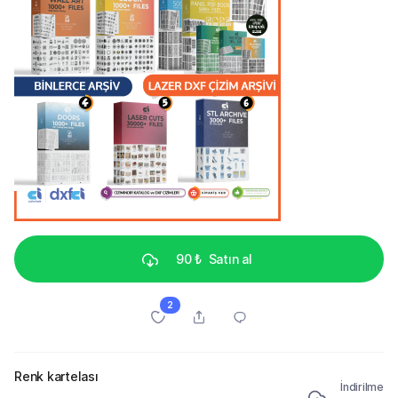
90 ₺
Satın al
2
Renk kartelası
İndirilme