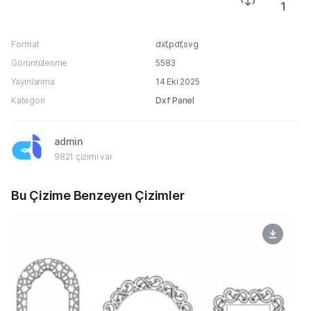
1
Format
dxf,pdf,svg
Görüntülenme
5583
Yayınlanma
14 Eki 2025
Kategori
Dxf Panel
admin
9821 çizimi var
Bu Çizime Benzeyen Çizimler