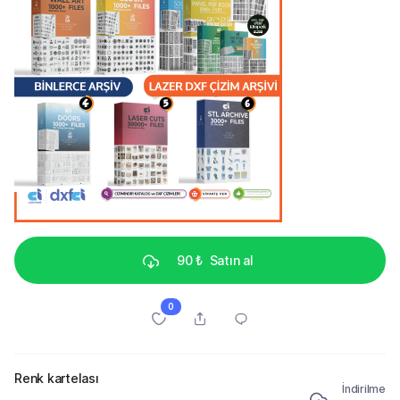
90 ₺
Satın al
0
Renk kartelası
İndirilme