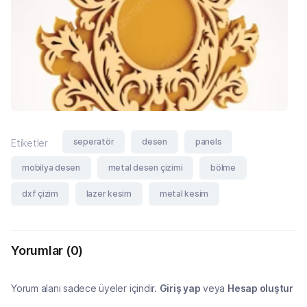
seperatör
desen
panels
Etiketler
mobilya desen
metal desen çizimi
bölme
dxf çizim
lazer kesim
metal kesim
Yorumlar
(0)
Yorum alanı sadece üyeler içindir.
Giriş yap
veya
Hesap oluştur