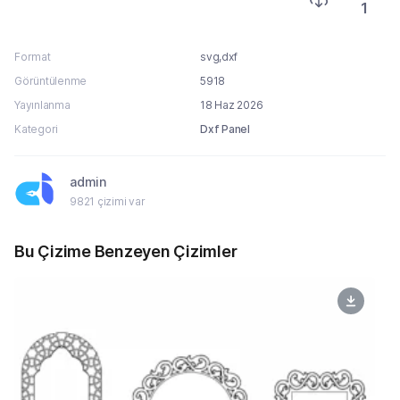
1
Format
svg,dxf
Görüntülenme
5918
Yayınlanma
18 Haz 2026
Kategori
Dxf Panel
admin
9821 çizimi var
Bu Çizime Benzeyen Çizimler