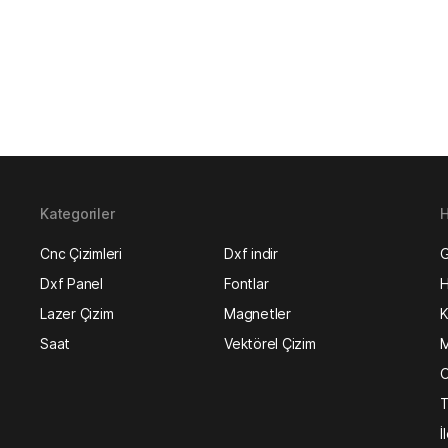
Kategoriler
H
Cnc Çizimleri
Dxf indir
G
Dxf Panel
Fontlar
H
Lazer Çizim
Magnetler
K
Saat
Vektörel Çizim
M
O
T
İ