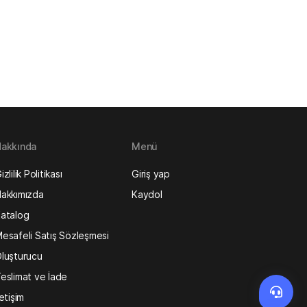
akkında
Menü
izlilik Politikası
Giriş yap
akkımızda
Kaydol
atalog
esafeli Satış Sözleşmesi
luşturucu
eslimat ve İade
letişim