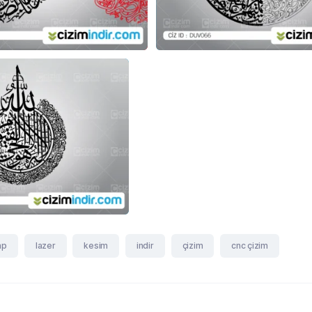
ap
lazer
kesim
indir
çizim
cnc çizim