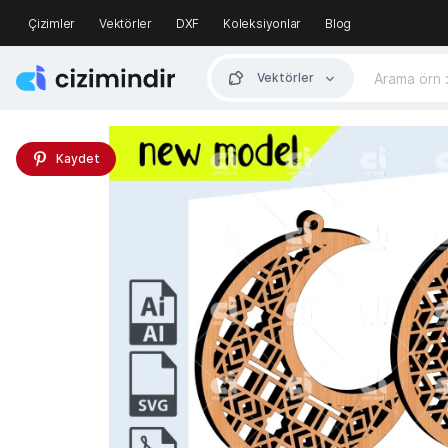
Çizimler
Vektörler
DXF
Koleksiyonlar
Blog
Vektörler
Kaydet