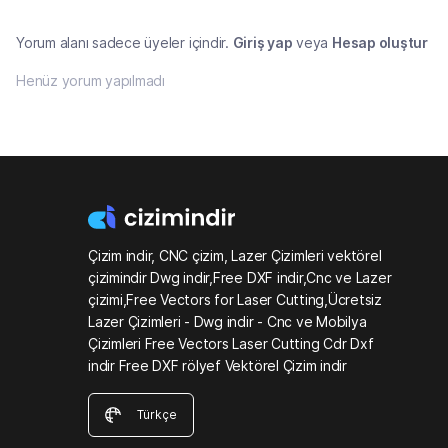
Yorum alanı sadece üyeler içindir.
Giriş yap
veya
Hesap oluştur
Henüz yorum yapılmadı
Çizim indir, CNC çizim, Lazer Çizimleri vektörel
çizimindir Dwg indir,Free DXF indir,Cnc ve Lazer
çizimi,Free Vectors for Laser Cutting,Ücretsiz
Lazer Çizimleri - Dwg indir - Cnc ve Mobilya
Çizimleri Free Vectors Laser Cutting Cdr Dxf
indir Free DXF rölyef Vektörel Çizim indir
Türkçe