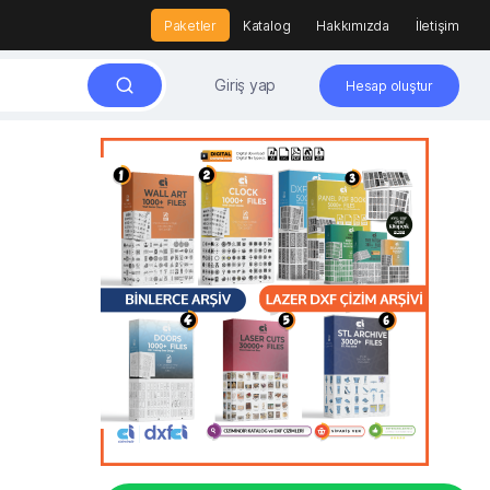
Paketler
Katalog
Hakkımızda
İletişim
Giriş yap
Hesap oluştur