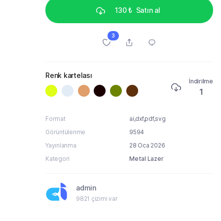
130 ₺
Satın al
3
Renk kartelası
İndirilme
1
Format
ai,dxf,pdf,svg
Görüntülenme
9594
Yayınlanma
28 Oca 2026
Kategori
Metal Lazer
admin
9821 çizimi var