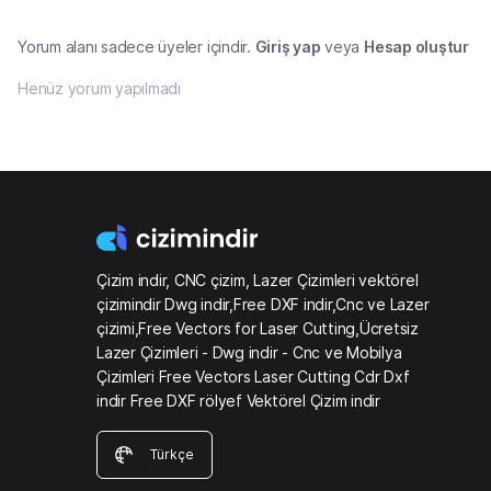
Yorum alanı sadece üyeler içindir.
Giriş yap
veya
Hesap oluştur
Henüz yorum yapılmadı
Çizim indir, CNC çizim, Lazer Çizimleri vektörel
çizimindir Dwg indir,Free DXF indir,Cnc ve Lazer
çizimi,Free Vectors for Laser Cutting,Ücretsiz
Lazer Çizimleri - Dwg indir - Cnc ve Mobilya
Çizimleri Free Vectors Laser Cutting Cdr Dxf
indir Free DXF rölyef Vektörel Çizim indir
Türkçe