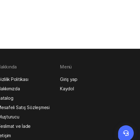
akkında
Menü
izlilik Politikası
Giriş yap
akkımızda
Kaydol
atalog
esafeli Satış Sözleşmesi
luşturucu
eslimat ve İade
letişim