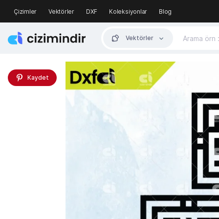
Çizimler
Vektörler
DXF
Koleksiyonlar
Blog
Vektörler
Kaydet