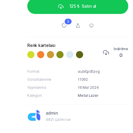
125 ₺
Satın al
2
Renk kartelası
İndirilme
0
Format
ai,dxf,pdf,svg
Görüntülenme
11092
Yayınlanma
16 Mar 2024
Kategori
Metal Lazer
admin
9821 çizimi var