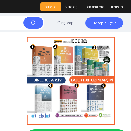
Paketler
Katalog
Hakkımızda
İletişim
Giriş yap
Hesap oluştur