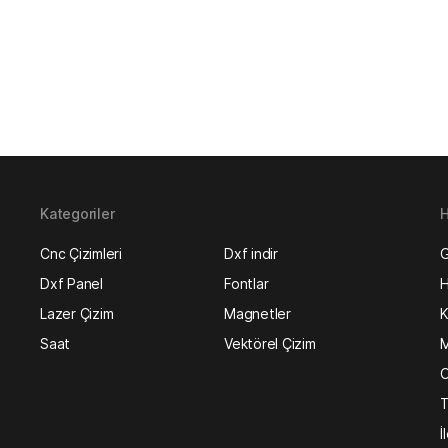
Kategoriler
H
Cnc Çizimleri
Dxf indir
G
Dxf Panel
Fontlar
H
Lazer Çizim
Magnetler
K
Saat
Vektörel Çizim
M
O
T
İ