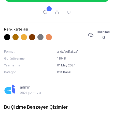
1
Renk kartelası
İndirilme
0
Format
ai,dxf,pdf,ai,dxf
Görüntülenme
11948
Yayınlanma
01 May 2024
Kategori
Dxf Panel
admin
9821 çizimi var
Bu Çizime Benzeyen Çizimler