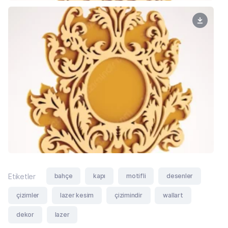
bahçe
kapı
motifli
desenler
Etiketler
çizimler
lazer kesim
çizimindir
wallart
dekor
lazer