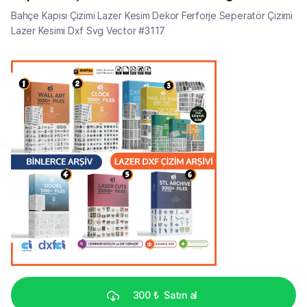
#3117
Bahçe Kapısı Çizimi Lazer Kesim Dekor Ferforje Seperatör Çizimi
Lazer Kesimi Dxf Svg Vector #3117
300 ₺
Satın al