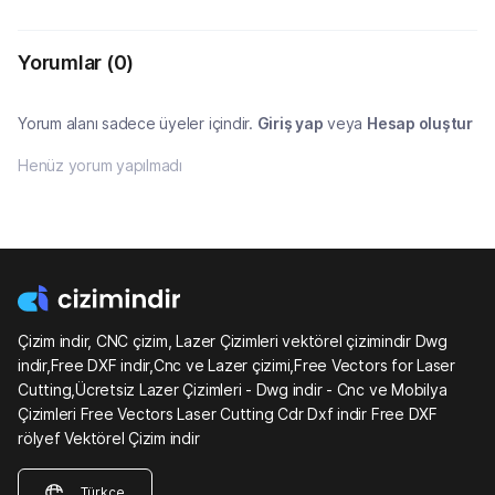
Yorumlar
(0)
Yorum alanı sadece üyeler içindir.
Giriş yap
veya
Hesap oluştur
Henüz yorum yapılmadı
Çizim indir, CNC çizim, Lazer Çizimleri vektörel çizimindir Dwg
indir,Free DXF indir,Cnc ve Lazer çizimi,Free Vectors for Laser
Cutting,Ücretsiz Lazer Çizimleri - Dwg indir - Cnc ve Mobilya
Çizimleri Free Vectors Laser Cutting Cdr Dxf indir Free DXF
rölyef Vektörel Çizim indir
Türkçe