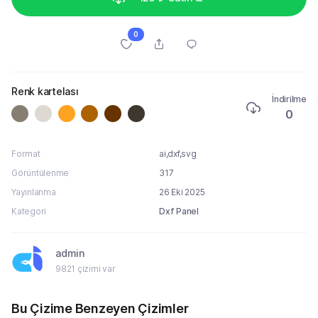
0
Renk kartelası
İndirilme
0
Format
ai,dxf,svg
Görüntülenme
317
Yayınlanma
26 Eki 2025
Kategori
Dxf Panel
admin
9821 çizimi var
Bu Çizime Benzeyen Çizimler