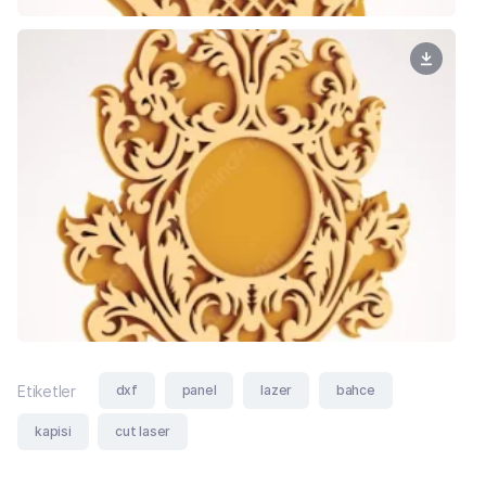
dxf
panel
lazer
bahce
Etiketler
kapisi
cut laser