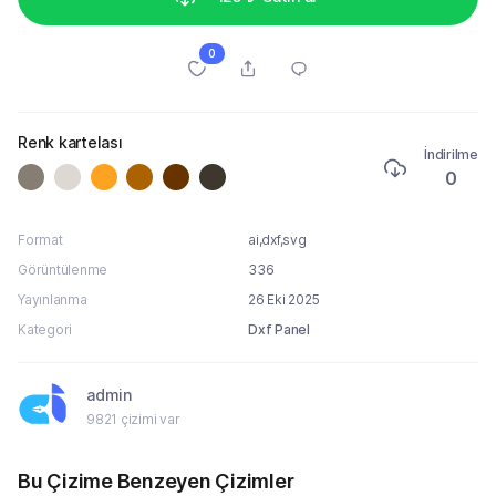
0
Renk kartelası
İndirilme
0
Format
ai,dxf,svg
Görüntülenme
336
Yayınlanma
26 Eki 2025
Kategori
Dxf Panel
admin
9821 çizimi var
Bu Çizime Benzeyen Çizimler