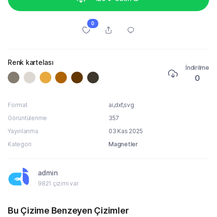
0
Renk kartelası
İndirilme
0
Format
ai,dxf,svg
Görüntülenme
357
Yayınlanma
03 Kas 2025
Kategori
Magnetler
admin
9821 çizimi var
Bu Çizime Benzeyen Çizimler