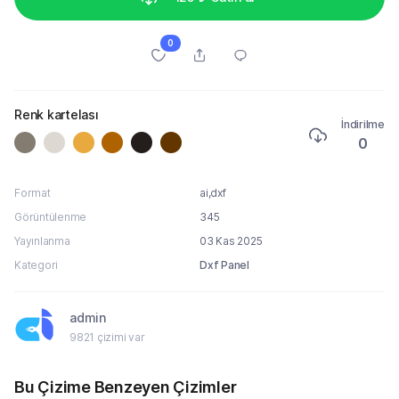
0
Renk kartelası
İndirilme
0
Format
ai,dxf
Görüntülenme
345
Yayınlanma
03 Kas 2025
Kategori
Dxf Panel
admin
9821 çizimi var
Bu Çizime Benzeyen Çizimler