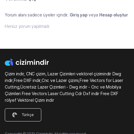
Yorum alanı sadece üyeler içindir.
Giriş yap
veya
Hesap oluştur
Henüz yorum yapılmadı
Çizim indir, CNC çizim, Lazer Çizimleri vektörel çizimindir Dwg
indir,Free DXF indir,Cnc ve Lazer çizimi,Free Vectors for Laser
Cutting,Ücretsiz Lazer Çizimleri - Dwg indir - Cnc ve Mobilya
Çizimleri Free Vectors Laser Cutting Cdr Dxf indir Free DXF
rölyef Vektörel Çizim indir
Türkçe
Copyright © 2022 Çizimindir. All rights reserved.