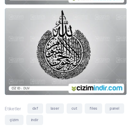
dxf
laser
cut
files
panel
Etiketler
çizim
indir