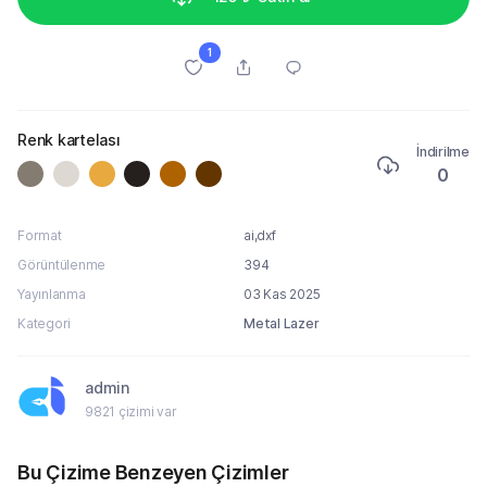
1
Renk kartelası
İndirilme
0
Format
ai,dxf
Görüntülenme
394
Yayınlanma
03 Kas 2025
Kategori
Metal Lazer
admin
9821 çizimi var
Bu Çizime Benzeyen Çizimler