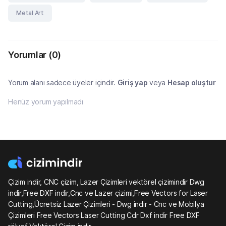
Metal Art
Yorumlar
(0)
Yorum alanı sadece üyeler içindir.
Giriş yap
veya
Hesap oluştur
Henüz yorum yapılmadı
Çizim indir, CNC çizim, Lazer Çizimleri vektörel çizimindir Dwg
indir,Free DXF indir,Cnc ve Lazer çizimi,Free Vectors for Laser
Cutting,Ücretsiz Lazer Çizimleri - Dwg indir - Cnc ve Mobilya
Çizimleri Free Vectors Laser Cutting Cdr Dxf indir Free DXF