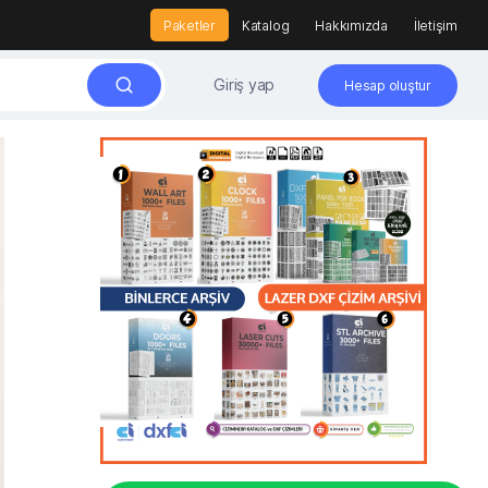
Paketler
Katalog
Hakkımızda
İletişim
Giriş yap
Hesap oluştur