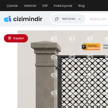
Çizimler
Vektörler
DXF
Koleksiyonlar
Blog
Vektörler
Kaydet