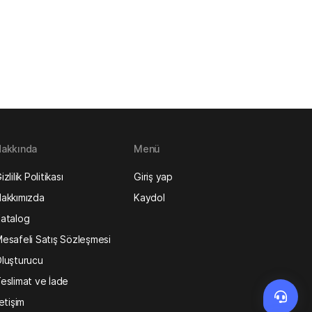
akkında
Menü
izlilik Politikası
Giriş yap
akkımızda
Kaydol
atalog
esafeli Satış Sözleşmesi
luşturucu
eslimat ve İade
letişim