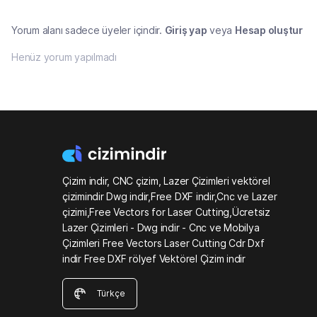
Yorum alanı sadece üyeler içindir.
Giriş yap
veya
Hesap oluştur
Henüz yorum yapılmadı
Çizim indir, CNC çizim, Lazer Çizimleri vektörel
çizimindir Dwg indir,Free DXF indir,Cnc ve Lazer
çizimi,Free Vectors for Laser Cutting,Ücretsiz
Lazer Çizimleri - Dwg indir - Cnc ve Mobilya
Çizimleri Free Vectors Laser Cutting Cdr Dxf
indir Free DXF rölyef Vektörel Çizim indir
Türkçe