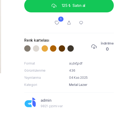
125 ₺
Satın al
1
Renk kartelası
İndirilme
0
Format
ai,dxf,pdf
Görüntülenme
436
Yayınlanma
04 Kas 2025
Kategori
Metal Lazer
admin
9821 çizimi var