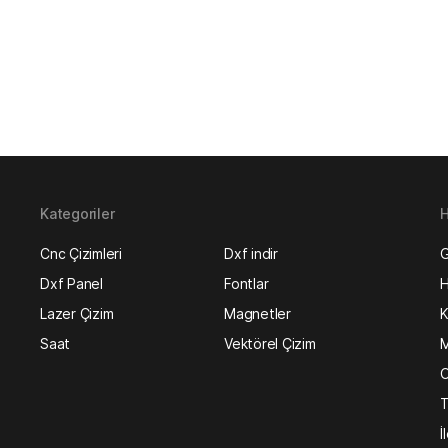
Kategoriler
H
Cnc Çizimleri
Dxf indir
G
Dxf Panel
Fontlar
H
Lazer Çizim
Magnetler
K
Saat
Vektörel Çizim
M
O
T
İ