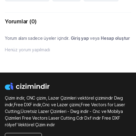
Yorumlar
(0)
Yorum alanı sadece üyeler içindir.
Giriş yap
veya
Hesap oluştur
Henüz yorum yapılmadı
Çizim indir, CNC çizim, Lazer Çizimleri vektörel çizimindir Dwg
indir,Free DXF indir,Cnc ve Lazer çizimi,Free Vectors for Laser
Cutting,Ücretsiz Lazer Çizimleri - Dwg indir - Cnc ve Mobilya
Çizimleri Free Vectors Laser Cutting Cdr Dxf indir Free DXF
rölyef Vektörel Çizim indir