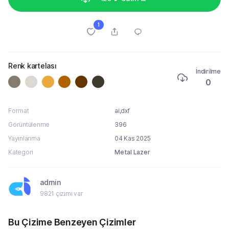
1
Renk kartelası
İndirilme
0
Format
ai,dxf
Görüntülenme
396
Yayınlanma
04 Kas 2025
Kategori
Metal Lazer
admin
9821 çizimi var
Bu Çizime Benzeyen Çizimler