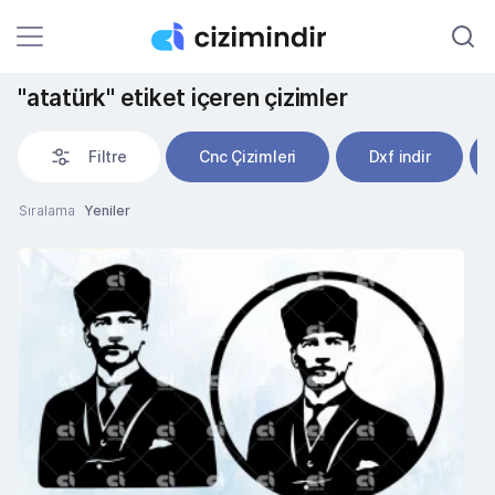
"atatürk" etiket içeren çizimler
Filtre
Cnc Çizimleri
Dxf indir
Sıralama
Yeniler