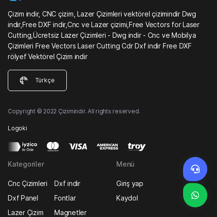
Çizim indir, CNC çizim, Lazer Çizimleri vektörel çizimindir Dwg
indir,Free DXF indir,Cnc ve Lazer çizimi,Free Vectors for Laser
Cutting,Ücretsiz Lazer Çizimleri - Dwg indir - Cnc ve Mobilya
Çizimleri Free Vectors Laser Cutting Cdr Dxf indir Free DXF
rölyef Vektörel Çizim indir
Türkçe
Copyright © 2022 Çizimindir. All rights reserved.
Logoki
Kategoriler
Menü
Cnc Çizimleri
Dxf indir
Giriş yap
Dxf Panel
Fontlar
Kaydol
Lazer Çizim
Magnetler