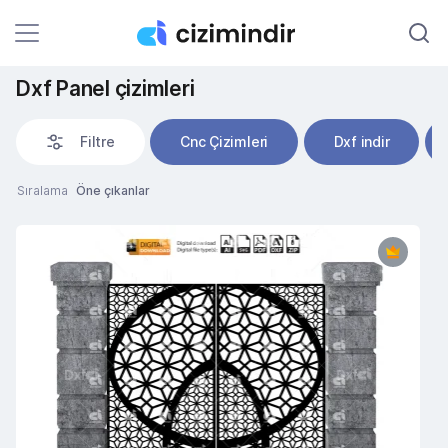
Dxf Panel çizimleri
Filtre
Cnc Çizimleri
Dxf indir
Sıralama
Öne çıkanlar