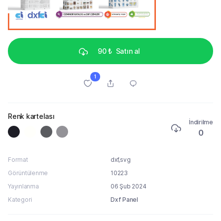
90 ₺
Satın al
1
Renk kartelası
İndirilme
0
Format
dxf,svg
Görüntülenme
10223
Yayınlanma
06 Şub 2024
Kategori
Dxf Panel