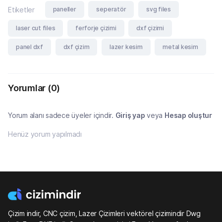
paneller
seperatör
svg files
Etiketler
laser cut files
ferforje çizimi
dxf çizimi
panel dxf
dxf çizim
lazer kesim
metal kesim
Yorumlar
(0)
Yorum alanı sadece üyeler içindir.
Giriş yap
veya
Hesap oluştur
Henüz yorum yapılmadı
Çizim indir, CNC çizim, Lazer Çizimleri vektörel çizimindir Dwg