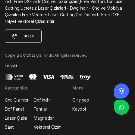
indir,Free DXF indir,Cnc ve Lazer çizimi,Free Vectors for Laser
Cutting,Ücretsiz Lazer Çizimleri - Dwg indir - Cnc ve Mobilya
Çizimleri Free Vectors Laser Cutting Cdr Dxf indir Free DXF
rölyef Vektörel Çizim indir
Türkçe
Copyright © 2022 Çizimindir. All rights reserved.
Logoki
Kategoriler
Menü
Cnc Çizimleri
Dxf indir
Giriş yap
Dxf Panel
Fontlar
Kaydol
Lazer Çizim
Magnetler
Saat
Vektörel Çizim