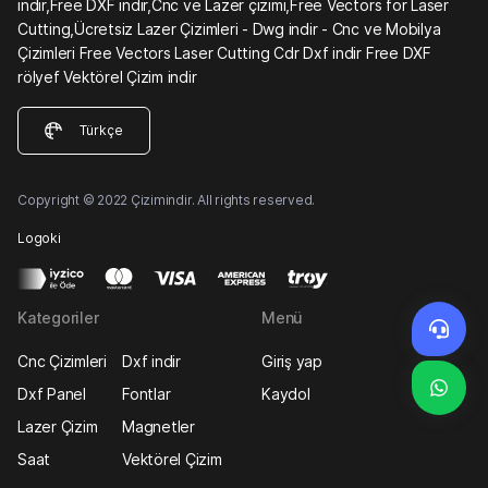
indir,Free DXF indir,Cnc ve Lazer çizimi,Free Vectors for Laser
Cutting,Ücretsiz Lazer Çizimleri - Dwg indir - Cnc ve Mobilya
Çizimleri Free Vectors Laser Cutting Cdr Dxf indir Free DXF
rölyef Vektörel Çizim indir
Türkçe
Copyright © 2022 Çizimindir. All rights reserved.
Logoki
Kategoriler
Menü
Cnc Çizimleri
Dxf indir
Giriş yap
Dxf Panel
Fontlar
Kaydol
Lazer Çizim
Magnetler
Saat
Vektörel Çizim