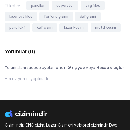
paneller
seperatör
svg files
Etiketler
laser cut files
ferforje çizimi
dxf çizimi
panel dxf
dxf çizim
lazer kesim
metal kesim
Yorumlar
(0)
Yorum alanı sadece üyeler içindir.
Giriş yap
veya
Hesap oluştur
Henüz yorum yapılmadı
Çizim indir, CNC çizim, Lazer Çizimleri vektörel çizimindir Dwg