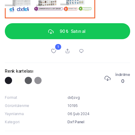
90 ₺
Satın al
1
Renk kartelası
İndirilme
0
Format
dxf,svg
Görüntülenme
10195
Yayınlanma
06 Şub 2024
Kategori
Dxf Panel