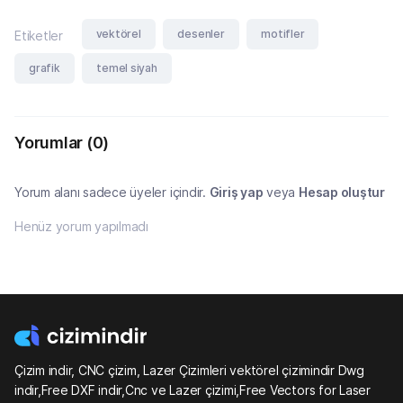
vektörel
desenler
motifler
Etiketler
grafik
temel siyah
Yorumlar
(0)
Yorum alanı sadece üyeler içindir.
Giriş yap
veya
Hesap oluştur
Henüz yorum yapılmadı
Çizim indir, CNC çizim, Lazer Çizimleri vektörel çizimindir Dwg
indir,Free DXF indir,Cnc ve Lazer çizimi,Free Vectors for Laser