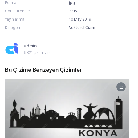
Format
jpg
Görüntülenme
2215
Yayınlanma
10 May 2019
Kategori
Vektörel Çizim
admin
9821 çizimi var
Bu Çizime Benzeyen Çizimler