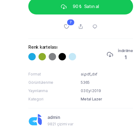
90 ₺
Satın al
7
Renk kartelası
İndirilme
1
Format
ai,pdf,,dxf
Görüntülenme
5365
Yayınlanma
03 Eyl 2019
Kategori
Metal Lazer
admin
9821 çizimi var