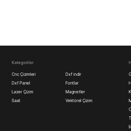
Kategoriler
H
Cnc Çizimleri
Dxf indir
G
Dxf Panel
Fontlar
H
Lazer Çizim
Magnetler
K
Saat
Vektörel Çizim
M
O
T
İ