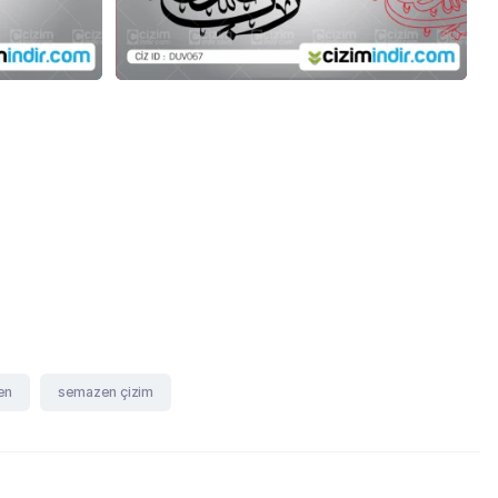
en
semazen çizim