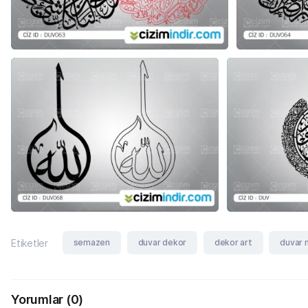
semazen
duvar dekor
dekor art
duvar 
Etiketler
Yorumlar
(0)