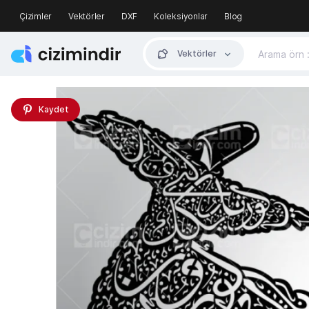
Çizimler
Vektörler
DXF
Koleksiyonlar
Blog
Vektörler
Kaydet