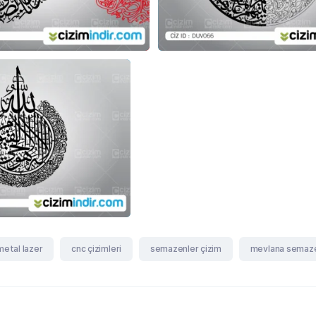
metal lazer
cnc çizimleri
semazenler çizim
mevlana semaz