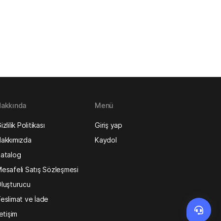
akkında
Menü
izlilik Politikası
Giriş yap
akkımızda
Kaydol
atalog
esafeli Satış Sözleşmesi
luşturucu
eslimat ve İade
letişim