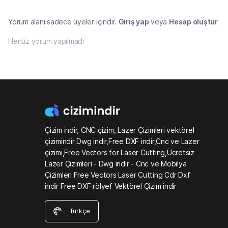
Yorum alanı sadece üyeler içindir.
Giriş yap
veya
Hesap oluştur
Henüz yorum yapılmadı
Çizim indir, CNC çizim, Lazer Çizimleri vektörel
çizimindir Dwg indir,Free DXF indir,Cnc ve Lazer
çizimi,Free Vectors for Laser Cutting,Ücretsiz
Lazer Çizimleri - Dwg indir - Cnc ve Mobilya
Çizimleri Free Vectors Laser Cutting Cdr Dxf
indir Free DXF rölyef Vektörel Çizim indir
Türkçe