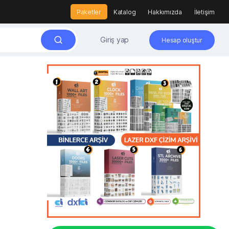
Paketler
Katalog
Hakkımızda
İletişim
Giriş yap
Hesap oluştur