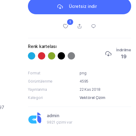
Ücretsiz indir
1
Renk kartelası
İndirilme
19
Format
png
Görüntülenme
4595
Yayınlanma
22 Kas 2018
Kategori
Vektörel Çizim
997
admin
9821 çizimi var