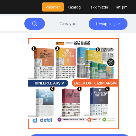
Paketler
Katalog
Hakkımızda
İletişim
Giriş yap
Hesap oluştur