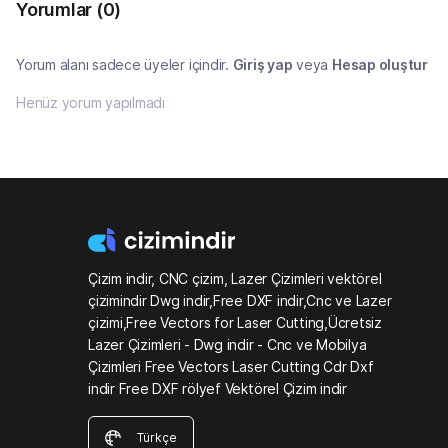
Yorumlar
(0)
Yorum alanı sadece üyeler içindir.
Giriş yap
veya
Hesap oluştur
Henüz yorum yapılmadı
Çizim indir, CNC çizim, Lazer Çizimleri vektörel
çizimindir Dwg indir,Free DXF indir,Cnc ve Lazer
çizimi,Free Vectors for Laser Cutting,Ücretsiz
Lazer Çizimleri - Dwg indir - Cnc ve Mobilya
Çizimleri Free Vectors Laser Cutting Cdr Dxf
indir Free DXF rölyef Vektörel Çizim indir
Türkçe