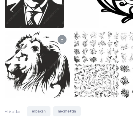
erbakan
necmettin
Etiketler