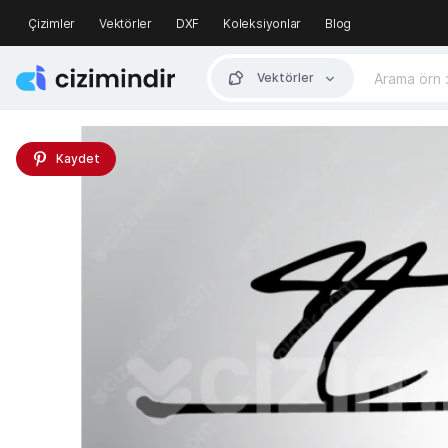
Çizimler
Vektörler
DXF
Koleksiyonlar
Blog
Vektörler
Kaydet