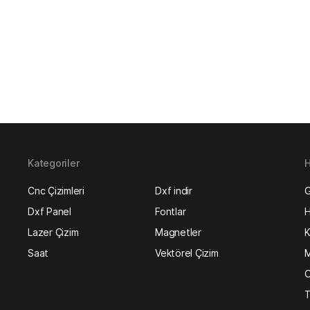
Kategoriler
H
Cnc Çizimleri
Dxf indir
G
Dxf Panel
Fontlar
H
Lazer Çizim
Magnetler
K
Saat
Vektörel Çizim
M
O
T