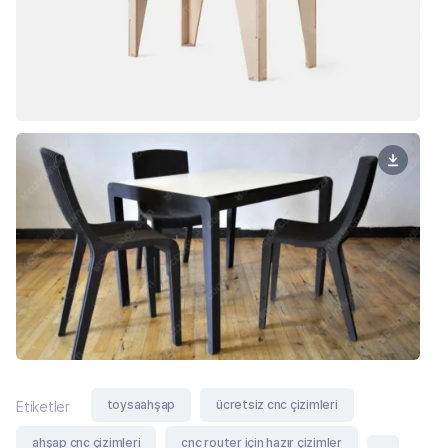
toysaahşap
ücretsiz cnc çizimleri
Etiketler
ahşap cnc çizimleri
cnc router için hazır çizimler