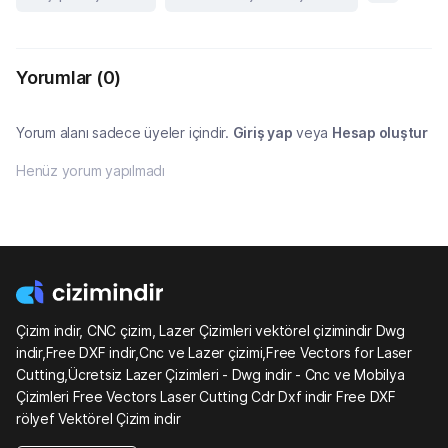
Yorumlar
(0)
Yorum alanı sadece üyeler içindir.
Giriş yap
veya
Hesap oluştur
Henüz yorum yapılmadı
Çizim indir, CNC çizim, Lazer Çizimleri vektörel çizimindir Dwg
indir,Free DXF indir,Cnc ve Lazer çizimi,Free Vectors for Laser
Cutting,Ücretsiz Lazer Çizimleri - Dwg indir - Cnc ve Mobilya
Çizimleri Free Vectors Laser Cutting Cdr Dxf indir Free DXF
rölyef Vektörel Çizim indir