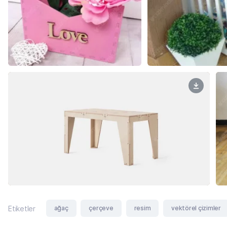
ağaç
çerçeve
resim
vektörel çizimler
Etiketler