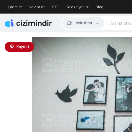
Çizimler
Vektörler
DXF
Koleksiyonlar
Blog
Vektörler
Kaydet