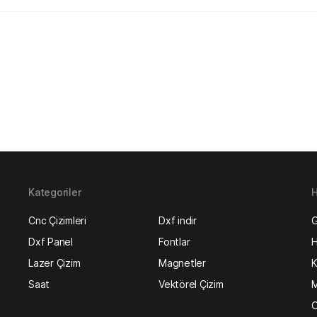
Kategoriler
H
Cnc Çizimleri
Dxf indir
G
Dxf Panel
Fontlar
H
Lazer Çizim
Magnetler
K
Saat
Vektörel Çizim
M
O