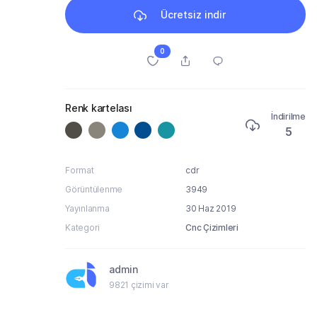
Ücretsiz indir
0
Renk kartelası
İndirilme
5
Format
cdr
Görüntülenme
3949
Yayınlanma
30 Haz 2019
Kategori
Cnc Çizimleri
admin
9821 çizimi var