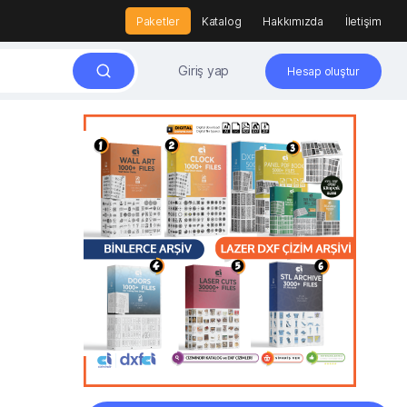
Paketler
Katalog
Hakkımızda
İletişim
Giriş yap
Hesap oluştur