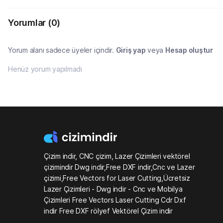
Yorumlar
(0)
Yorum alanı sadece üyeler içindir.
Giriş yap
veya
Hesap oluştur
Henüz yorum yapılmadı
Çizim indir, CNC çizim, Lazer Çizimleri vektörel
çizimindir Dwg indir,Free DXF indir,Cnc ve Lazer
çizimi,Free Vectors for Laser Cutting,Ücretsiz
Lazer Çizimleri - Dwg indir - Cnc ve Mobilya
Çizimleri Free Vectors Laser Cutting Cdr Dxf
indir Free DXF rölyef Vektörel Çizim indir