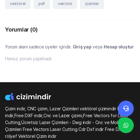
vektörel
pdf
vektörü
çizimler
Yorumlar
(0)
Yorum alanı sadece üyeler içindir.
Giriş yap
veya
Hesap oluştur
Henüz yorum yapılmadı
Çizim indir, CNC çizim, Lazer Çizimleri vektörel çizimindir Dwg
indir,Free DXF indir,Cnc ve Lazer çizimi,Free Vectors for Laser
Cutting,Ücretsiz Lazer Çizimleri - Dwg indir - Cnc ve Mobilya
Çizimleri Free Vectors Laser Cutting Cdr Dxf indir Free DXF
rölyef Vektörel Çizim indir