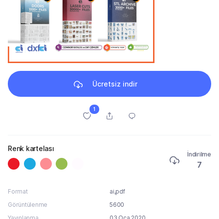
Ücretsiz indir
1
Renk kartelası
İndirilme
7
Format
ai,pdf
Görüntülenme
5600
Yayınlanma
03 Oca 2020