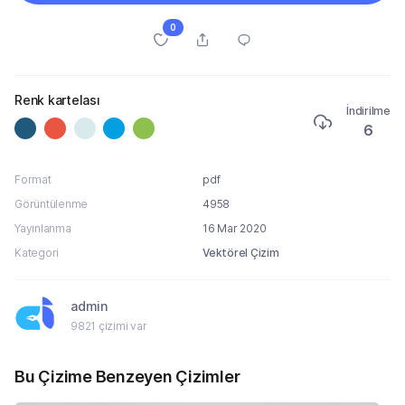
0
Renk kartelası
İndirilme
6
Format
pdf
Görüntülenme
4958
Yayınlanma
16 Mar 2020
Kategori
Vektörel Çizim
admin
9821 çizimi var
Bu Çizime Benzeyen Çizimler