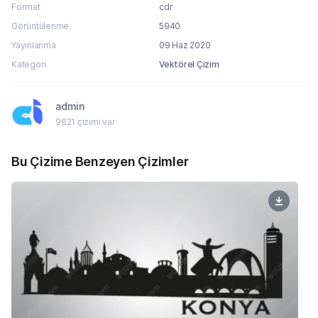
Format
cdr
Görüntülenme
5940
Yayınlanma
09 Haz 2020
Kategori
Vektörel Çizim
admin
9821 çizimi var
Bu Çizime Benzeyen Çizimler