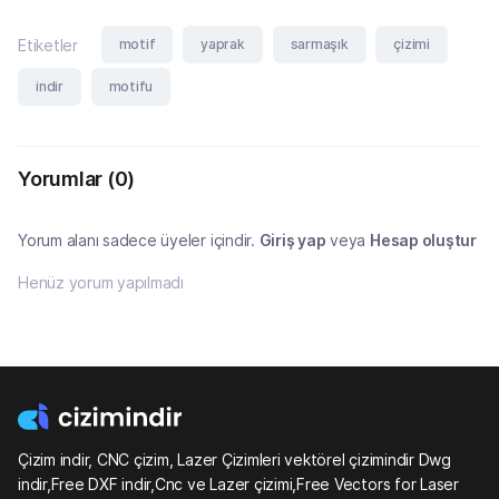
motif
yaprak
sarmaşık
çizimi
Etiketler
indir
motifu
Yorumlar
(0)
Yorum alanı sadece üyeler içindir.
Giriş yap
veya
Hesap oluştur
Henüz yorum yapılmadı
Çizim indir, CNC çizim, Lazer Çizimleri vektörel çizimindir Dwg
indir,Free DXF indir,Cnc ve Lazer çizimi,Free Vectors for Laser