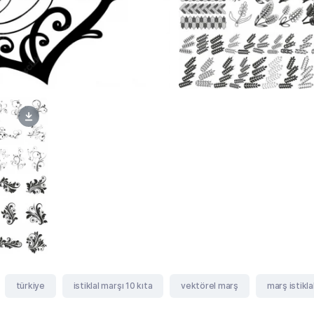
türkiye
istiklal marşı 10 kıta
vektörel marş
marş istikla