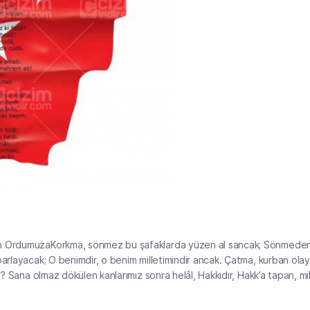
man OrdumuzaKorkma, sönmez bu şafaklarda yüzen al sancak; Sönmede
parlayacak; O benimdir, o benim milletimindir ancak. Çatma, kurban ola
l? Sana olmaz dökülen kanlarımız sonra helâl, Hakkıdır, Hakk’a tapan, mil