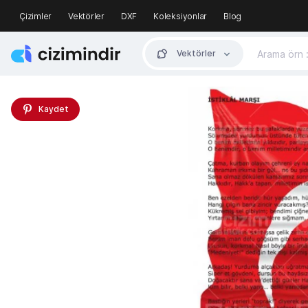
Çizimler
Vektörler
DXF
Koleksiyonlar
Blog
Vektörler
Kaydet