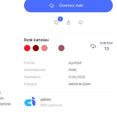
Ücretsiz indir
1
Renk kartelası
İndirilme
13
Format
aİ,pdf,dxf
Görüntülenme
6986
Yayınlanma
21 Eki 2020
Kategori
Vektörel Çizim
n
yım
admin
letimin
9821 çizimi var