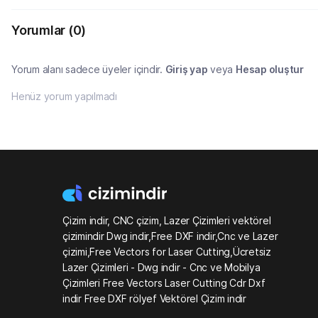
Yorumlar
(0)
Yorum alanı sadece üyeler içindir.
Giriş yap
veya
Hesap oluştur
Henüz yorum yapılmadı
Çizim indir, CNC çizim, Lazer Çizimleri vektörel
çizimindir Dwg indir,Free DXF indir,Cnc ve Lazer
çizimi,Free Vectors for Laser Cutting,Ücretsiz
Lazer Çizimleri - Dwg indir - Cnc ve Mobilya
Çizimleri Free Vectors Laser Cutting Cdr Dxf
indir Free DXF rölyef Vektörel Çizim indir