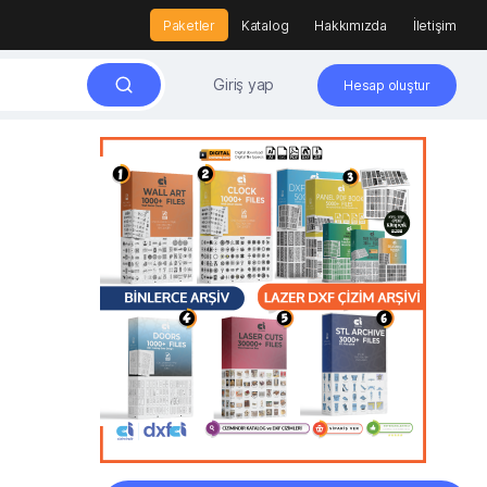
Paketler
Katalog
Hakkımızda
İletişim
Giriş yap
Hesap oluştur