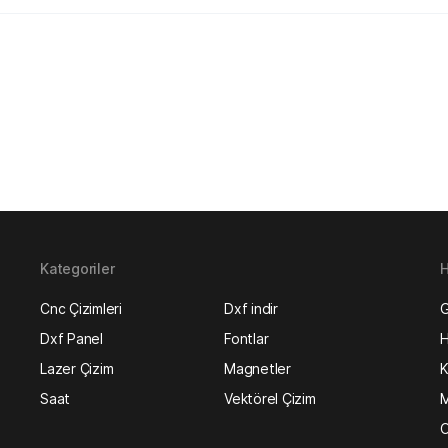
Kategoriler
H
Cnc Çizimleri
Dxf indir
G
Dxf Panel
Fontlar
H
Lazer Çizim
Magnetler
K
Saat
Vektörel Çizim
M
O