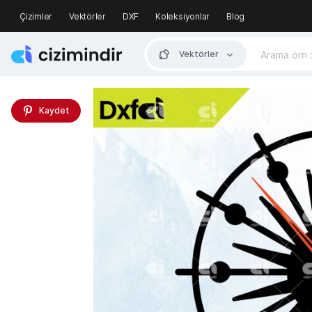
Çizimler
Vektörler
DXF
Koleksiyonlar
Blog
Vektörler
Kaydet