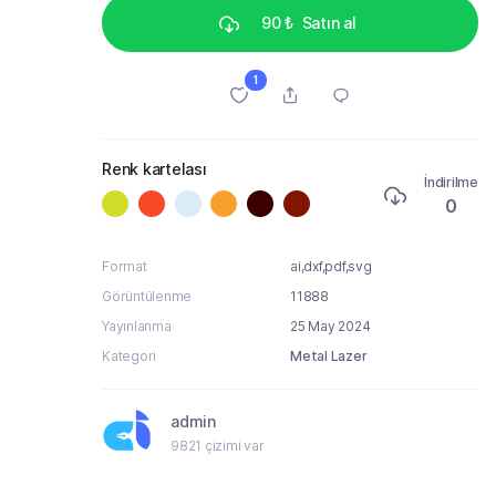
90 ₺
Satın al
1
Renk kartelası
İndirilme
0
Format
ai,dxf,pdf,svg
Görüntülenme
11888
Yayınlanma
25 May 2024
Kategori
Metal Lazer
admin
9821 çizimi var