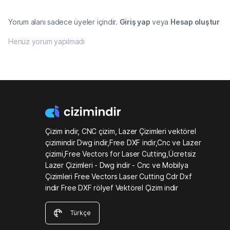
Yorum alanı sadece üyeler içindir.
Giriş yap
veya
Hesap oluştur
Henüz yorum yapılmadı
Çizim indir, CNC çizim, Lazer Çizimleri vektörel
çizimindir Dwg indir,Free DXF indir,Cnc ve Lazer
çizimi,Free Vectors for Laser Cutting,Ücretsiz
Lazer Çizimleri - Dwg indir - Cnc ve Mobilya
Çizimleri Free Vectors Laser Cutting Cdr Dxf
indir Free DXF rölyef Vektörel Çizim indir
Türkçe