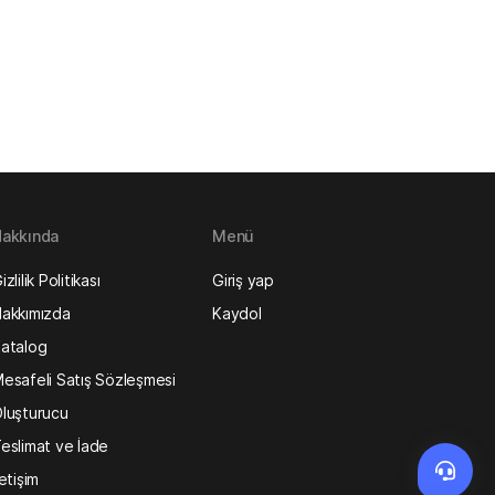
akkında
Menü
izlilik Politikası
Giriş yap
akkımızda
Kaydol
atalog
esafeli Satış Sözleşmesi
luşturucu
eslimat ve İade
letişim