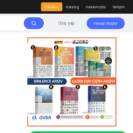
Paketler
Katalog
Hakkımızda
İletişim
Giriş yap
Hesap oluştur