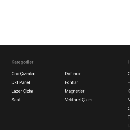
Kategoriler
H
Cnc Çizimleri
Dxf indir
G
Dxf Panel
Fontlar
H
Lazer Çizim
Magnetler
K
Saat
Vektörel Çizim
M
O
T
İ