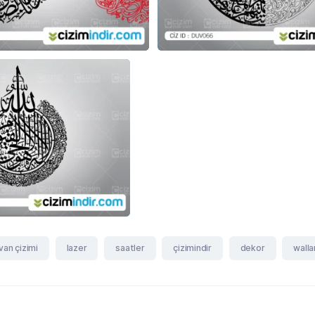
van çizimi
lazer
saatler
çizimindir
dekor
walla