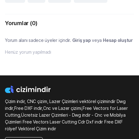
Yorumlar
(0)
Yorum alanı sadece üyeler içindir.
Giriş yap
veya
Hesap oluştur
Henüz yorum yapılmadı
Çizim indir, CNC çizim, Lazer Çizimleri vektörel çizimindir Dwg
indir,Free DXF indir,Cnc ve Lazer çizimi,Free Vectors for Laser
Cutting,Ücretsiz Lazer Çizimleri - Dwg indir - Cnc ve Mobilya
Çizimleri Free Vectors Laser Cutting Cdr Dxf indir Free DXF
rölyef Vektörel Çizim indir