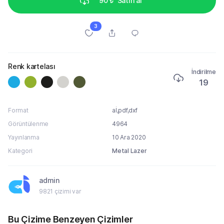
90 ₺
Satın al
3
Renk kartelası
İndirilme
19
Format
aİ,pdf,dxf
Görüntülenme
4964
Yayınlanma
10 Ara 2020
Kategori
Metal Lazer
admin
9821 çizimi var
Bu Çizime Benzeyen Çizimler