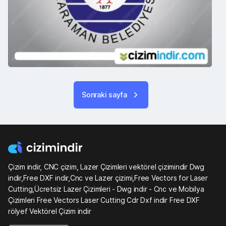
Sonraki sayfa
Çizim indir, CNC çizim, Lazer Çizimleri vektörel çizimindir Dwg
indir,Free DXF indir,Cnc ve Lazer çizimi,Free Vectors for Laser
Cutting,Ücretsiz Lazer Çizimleri - Dwg indir - Cnc ve Mobilya
Çizimleri Free Vectors Laser Cutting Cdr Dxf indir Free DXF
rölyef Vektörel Çizim indir