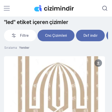
"led" etiket içeren çizimler
Filtre
Cnc Çizimleri
Dxf indir
Sıralama
Yeniler