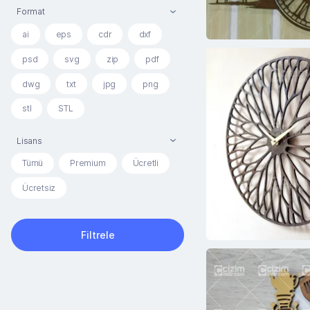
Format
ai
eps
cdr
dxf
psd
svg
zip
pdf
dwg
txt
jpg
png
stl
STL
Lisans
Tümü
Premium
Ücretli
Ücretsiz
Filtrele