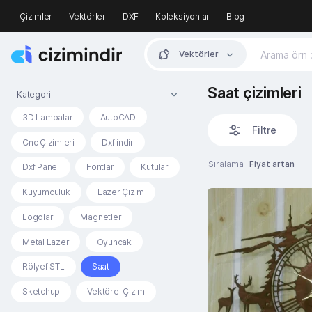
Çizimler
Vektörler
DXF
Koleksiyonlar
Blog
Vektörler
Saat çizimleri
Kategori
3D Lambalar
AutoCAD
Filtre
Cnc Çizimleri
Dxf indir
Sıralama
Fiyat artan
Dxf Panel
Fontlar
Kutular
Kuyumculuk
Lazer Çizim
Logolar
Magnetler
Metal Lazer
Oyuncak
Rölyef STL
Saat
Sketchup
Vektörel Çizim