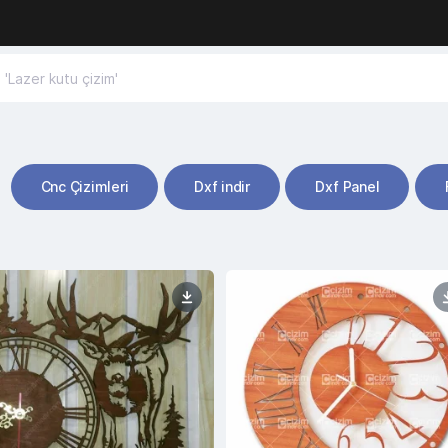
Cnc Çizimleri
Dxf indir
Dxf Panel