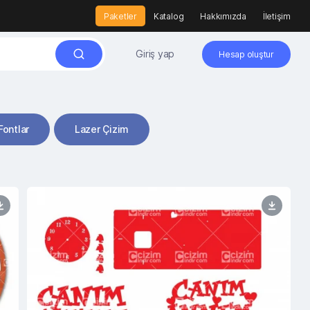
Paketler
Katalog
Hakkımızda
İletişim
Giriş yap
Hesap oluştur
Fontlar
Lazer Çizim