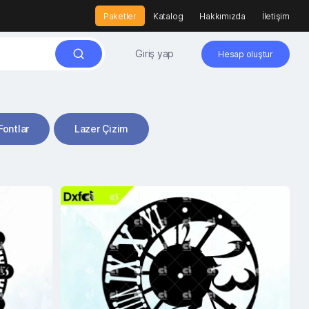
Paketler
Katalog
Hakkımızda
İletişim
Giriş yap
Hesap oluştur
Fontlar
Lazer Çizim