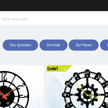
Cnc Çizimleri
Dxf indir
Dxf Panel