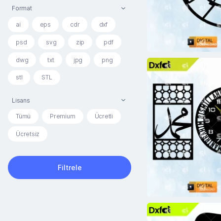
Format
ai
eps
cdr
dxf
psd
svg
zip
pdf
dwg
txt
jpg
png
stl
STL
Lisans
Tümü
Premium
Ücretli
Ücretsiz
Filtrele