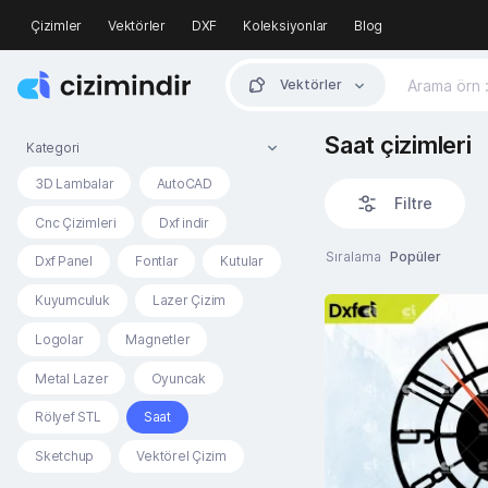
Çizimler
Vektörler
DXF
Koleksiyonlar
Blog
Vektörler
Saat çizimleri
Kategori
3D Lambalar
AutoCAD
Filtre
Cnc Çizimleri
Dxf indir
Sıralama
Popüler
Dxf Panel
Fontlar
Kutular
Kuyumculuk
Lazer Çizim
Logolar
Magnetler
Metal Lazer
Oyuncak
Rölyef STL
Saat
Sketchup
Vektörel Çizim